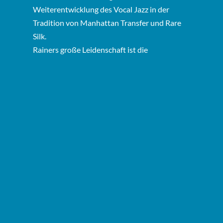
Weiterentwicklung des Vocal Jazz in der
Tradition von Manhattan Transfer und Rare
Silk.
Rainers große Leidenschaft ist die
Entwicklung neuer Chor-Arrangements, die
einerseits gut singbar und gleichzeitig
klanglich raffiniert sind, dabei emotional
mitreißen und grooven. 2011 gründet er mit
„
“ eine Plattform für engagierte Pop-Chor-
Starke Stimmen
Workshops.