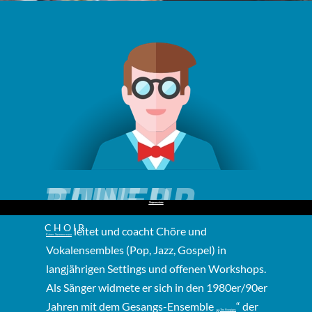
RAINER
TUNE UP
Datenschutz
Impressum
THE BRAIN
THE
CHOIR
leitet und coacht Chöre und
Rainer Stemmermann
Vokalensembles (Pop, Jazz, Gospel) in
langjährigen Settings und offenen Workshops.
Als Sänger widmete er sich in den 1980er/90er
Jahren mit dem Gesangs-Ensemble „
“ der
The Fivepipes