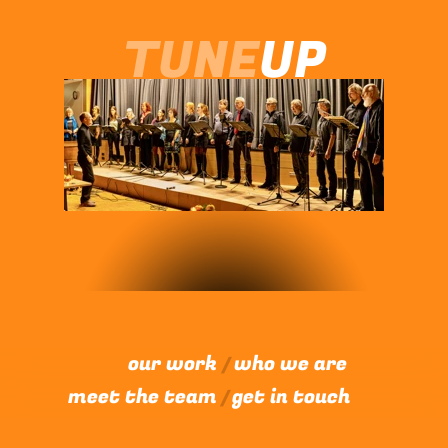
TUNE
UP
“BEST THINGS ARE DONE BY
TEAMS OF PEOPLE”
our work
who we are
/
meet the team
get in touch
/