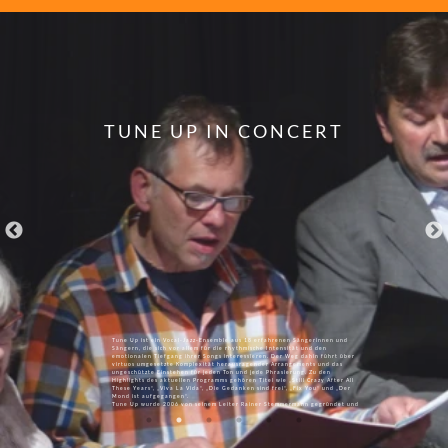
TUNE UP IN CONCERT
Tune Up ist ein Vocal-Jazz-Ensemble aus 18 erfahrenen Sängerinnen und
Sängern, die sich vor allem für die rhythmische Intensität und den
emotionalen Tiefgang ihrer Songs interessieren. Der Weg dahin führt über
virtuos umgesetzte Komplexität herausragender Arrangements und das
ungeschützte Einstehen für jeden Ton und jede Phrasierung. Zu den
Highlights des aktuellen Programms gehören Titel wie „Still Crazy After All
These Years“, „Viva La Vida“, „Die Gedanken sind frei“, „Fix You“ und „Der
Mond ist aufgegangen“.
Tune Up wurde 2006 von seinem Leiter Rainer Stemmermann gegründet und
probt an 4 - 5 Wochenenden im Jahr im Ruhrgebiet.